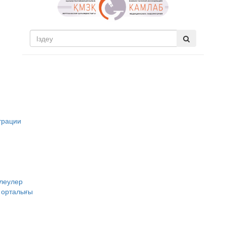
трации
йлеулер
у орталығы