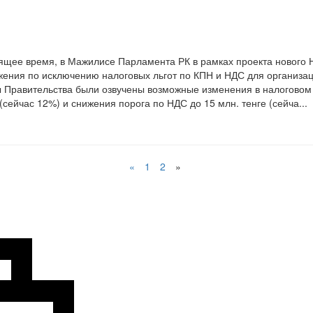
ящее время, в Мажилисе Парламента РК в рамках проекта нового 
ения по исключению налоговых льгот по КПН и НДС для организац
 Правительства были озвучены возможные изменения в налоговом 
(сейчас 12%) и снижения порога по НДС до 15 млн. тенге (сейча...
«
1
2
»