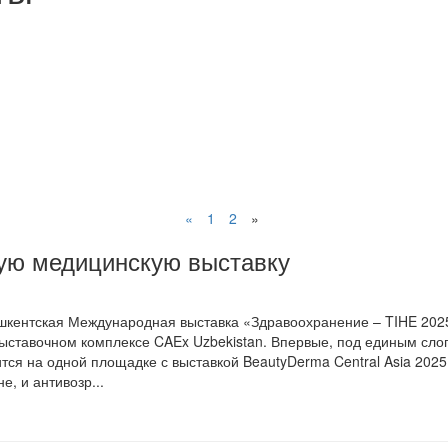
«
1
2
»
ую медицинскую выставку
шкентская Международная выставка «Здравоохранение – TIHE 2025
выставочном комплексе CAEx Uzbekistan. Впервые, под единым сло
тся на одной площадке с выставкой BeautyDerma Central Asia 202
е, и антивозр...