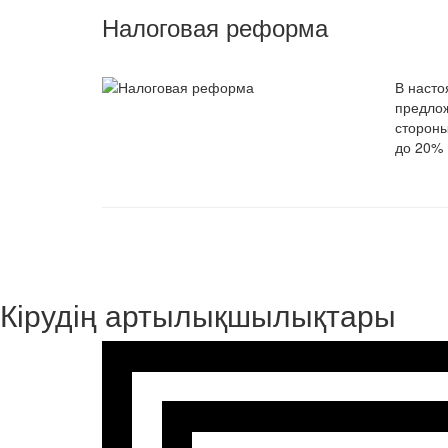
Налоговая реформа
В насто
предлож
стороны
до 20% 
Кірудің артылықшылықтары