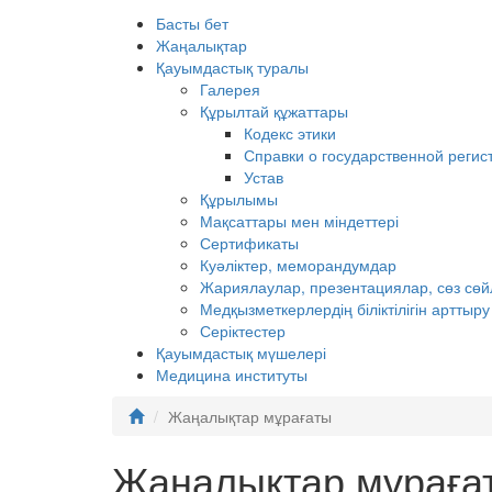
Басты бет
Жаңалықтар
Қауымдастық туралы
Галерея
Құрылтай құжаттары
Кодекс этики
Справки о государственной регис
Устав
Құрылымы
Мақсаттары мен міндеттері
Сертификаты
Куәліктер, меморандумдар
Жариялаулар, презентациялар, сөз сө
Медқызметкерлердің біліктілігін арттыр
Серіктестер
Қауымдастық мүшелері
Медицина институты
Жаңалықтар мұрағаты
Жаңалықтар мұраға