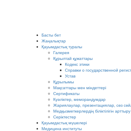
Басты бет
Жаңалықтар
Қауымдастық туралы
Галерея
Құрылтай құжаттары
Кодекс этики
Справки о государственной регис
Устав
Құрылымы
Мақсаттары мен міндеттері
Сертификаты
Куәліктер, меморандумдар
Жариялаулар, презентациялар, сөз сө
Медқызметкерлердің біліктілігін арттыр
Серіктестер
Қауымдастық мүшелері
Медицина институты