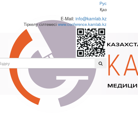
Рус
Қаз
E-Mail:
info@kamlab.kz
Тіркелу сілтемесі
www.conference.kamlab.kz