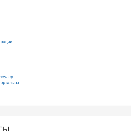
трации
йлеулер
у орталығы
ты