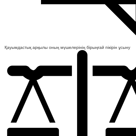
Қауымдастық арқылы оның мүшелерінің бірыңғай пікірін ұсыну