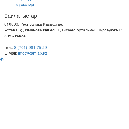
мүшелері
Байланыстар
010000, Республика Казахстан,
Астана қ., Иманова к
шесі, 1, Бизнес орталығы "Нурсаулет-1",
ө
305 - кеңсе.
тел.:
8 (701) 961 75 29
E-Mail:
info@kamlab.kz