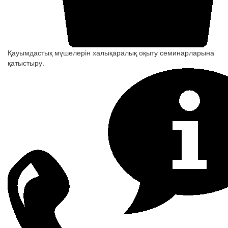
Қауымдастық мүшелерін халықаралық оқыту семинарларына
қатыстыру.