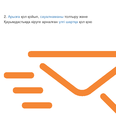
2.
Арызға
қол қойып,
сауалнаманы
толтыру және
Қауымдастыққа кіруге арналған
үлгі шартқа
қол қою