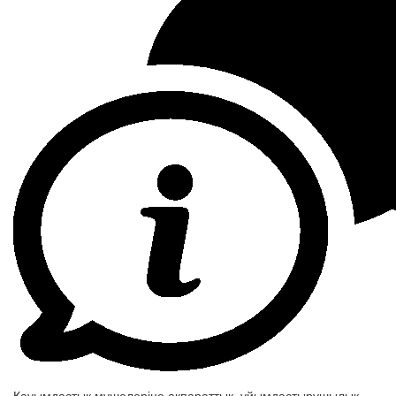
Қауымдастық мүшелеріне ақпараттық, ұйымдастырушылық