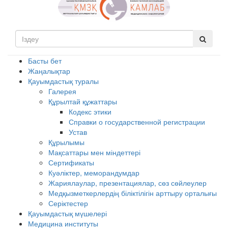
Басты бет
Жаңалықтар
Қауымдастық туралы
Галерея
Құрылтай құжаттары
Кодекс этики
Справки о государственной регистрации
Устав
Құрылымы
Мақсаттары мен міндеттері
Сертификаты
Куәліктер, меморандумдар
Жариялаулар, презентациялар, сөз сөйлеулер
Медқызметкерлердің біліктілігін арттыру орталығы
Серіктестер
Қауымдастық мүшелері
Медицина институты