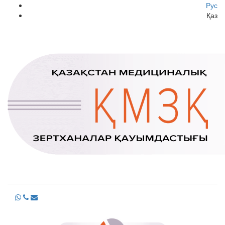
Рус
Қаз