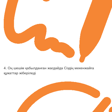
4. Оң шешім қабылданған жағдайда Сіздің мекенжайға
құжаттар жіберіледі