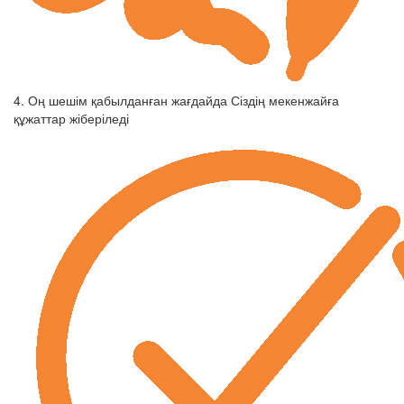
4. Оң шешім қабылданған жағдайда Сіздің мекенжайға
құжаттар жіберіледі