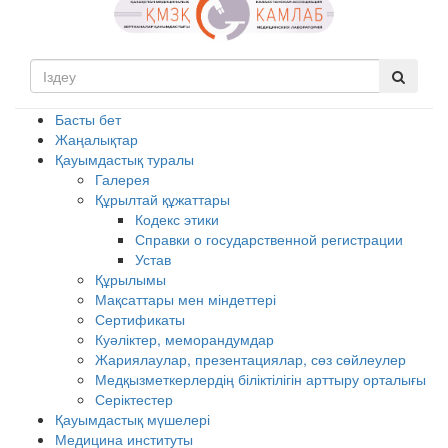
Басты бет
Жаңалықтар
Қауымдастық туралы
Галерея
Құрылтай құжаттары
Кодекс этики
Справки о государственной регистрации
Устав
Құрылымы
Мақсаттары мен міндеттері
Сертификаты
Куәліктер, меморандумдар
Жариялаулар, презентациялар, сөз сөйлеулер
Медқызметкерлердің біліктілігін арттыру орталығы
Серіктестер
Қауымдастық мүшелері
Медицина институты