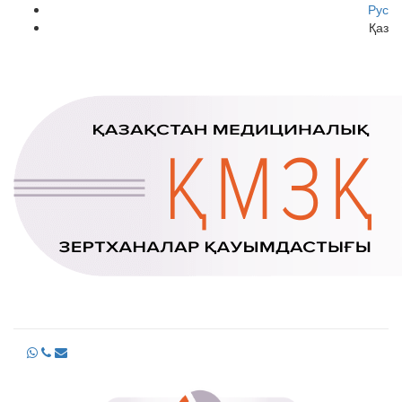
Рус
Қаз