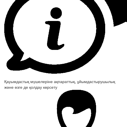
Қауымдастық мүшелеріне ақпараттық, ұйымдастырушылық
және өзге де қолдау көрсету