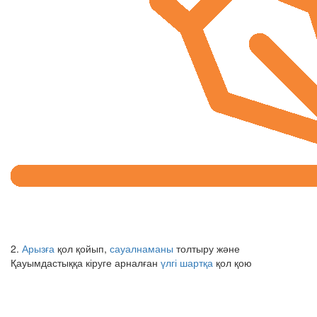
2.
Арызға
қол қойып,
сауалнаманы
толтыру және
Қауымдастыққа кіруге арналған
үлгі шартқа
қол қою