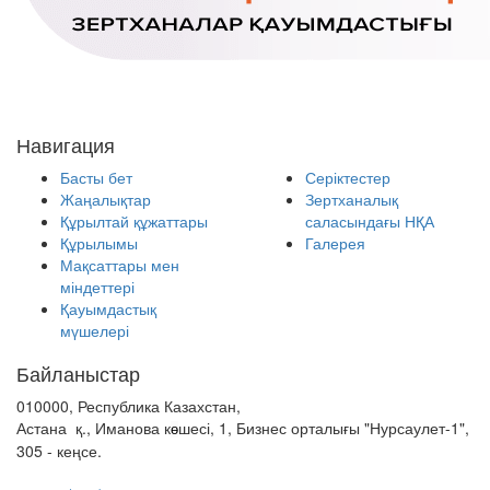
Навигация
Басты бет
Серіктестер
Жаңалықтар
Зертханалық
Құрылтай құжаттары
саласындағы НҚА
Құрылымы
Галерея
Мақсаттары мен
міндеттері
Қауымдастық
мүшелері
Байланыстар
010000, Республика Казахстан,
Астана қ., Иманова к
шесі, 1, Бизнес орталығы "Нурсаулет-1",
ө
305 - кеңсе.