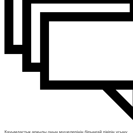
Қауымдастық арқылы оның мүшелерінің бірыңғай пікірін ұсыну