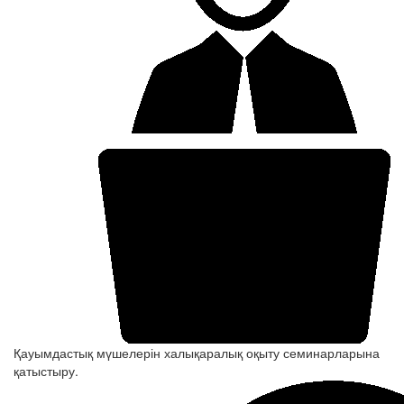
Қауымдастық мүшелерін халықаралық оқыту семинарларына
қатыстыру.