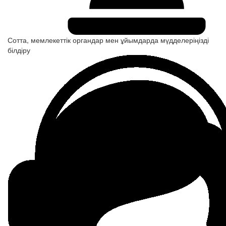
Сотта, мемлекеттік органдар мен ұйымдарда мүдделеріңізді
білдіру