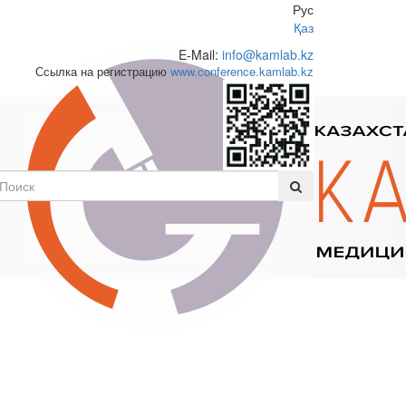
Рус
Қаз
E-Mail:
info@kamlab.kz
Ссылка на регистрацию
www.conference.kamlab.kz