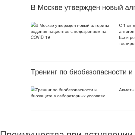
В Москве утвержден новый ал
С 1 окт
антиген
Если ре
тестиро
Тренинг по биобезопасности и
Алматы,
Преимущества при вступлении