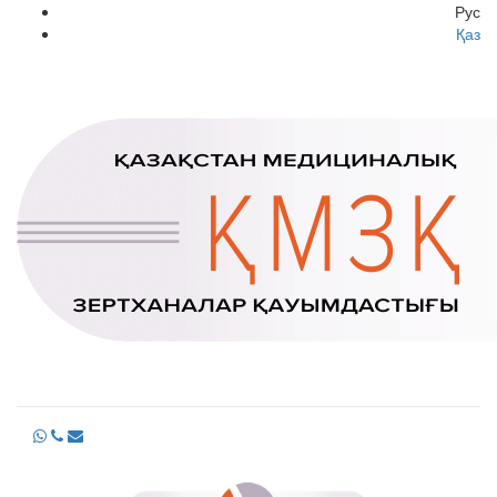
Рус
Қаз