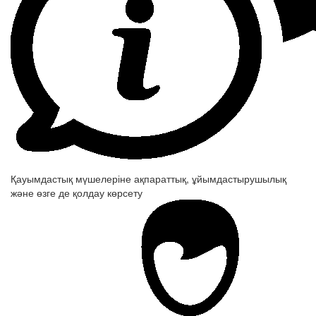
Қауымдастық мүшелеріне ақпараттық, ұйымдастырушылық
және өзге де қолдау көрсету