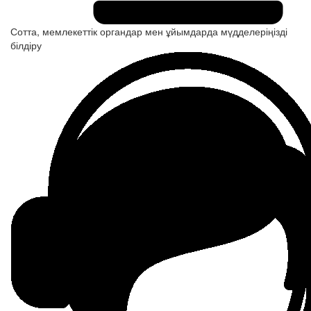
Сотта, мемлекеттік органдар мен ұйымдарда мүдделеріңізді
білдіру