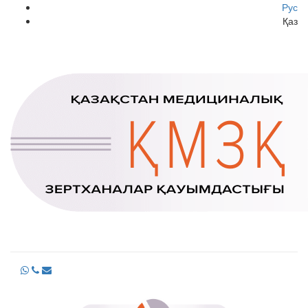
Рус
Қаз