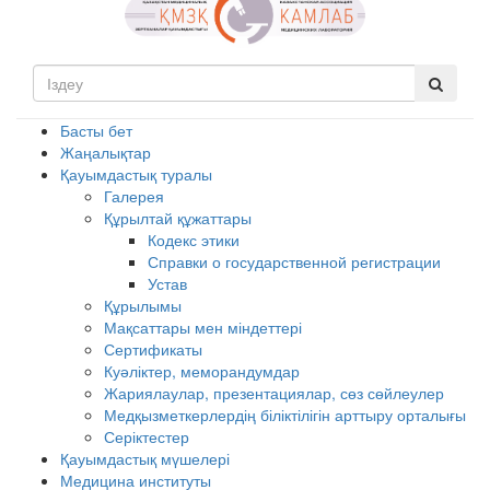
Басты бет
Жаңалықтар
Қауымдастық туралы
Галерея
Құрылтай құжаттары
Кодекс этики
Справки о государственной регистрации
Устав
Құрылымы
Мақсаттары мен міндеттері
Сертификаты
Куәліктер, меморандумдар
Жариялаулар, презентациялар, сөз сөйлеулер
Медқызметкерлердің біліктілігін арттыру орталығы
Серіктестер
Қауымдастық мүшелері
Медицина институты