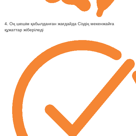
4. Оң шешім қабылданған жағдайда Сіздің мекенжайға
құжаттар жіберіледі