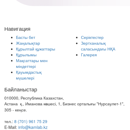
Навигация
Басты бет
Серіктестер
Жаңалықтар
Зертханалық
Құрылтай құжаттары
саласындағы НҚА
Құрылымы
Галерея
Мақсаттары мен
міндеттері
Қауымдастық
мүшелері
Байланыстар
010000, Республика Казахстан,
Астана қ., Иманова к
шесі, 1, Бизнес орталығы "Нурсаулет-1",
ө
305 - кеңсе.
тел.:
8 (701) 961 75 29
E-Mail:
info@kamlab.kz