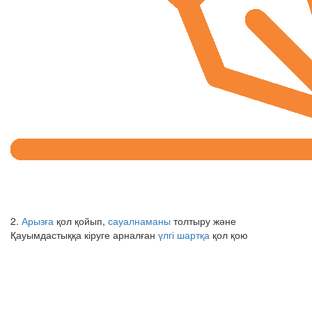
2.
Арызға
қол қойып,
сауалнаманы
толтыру және
Қауымдастыққа кіруге арналған
үлгі шартқа
қол қою