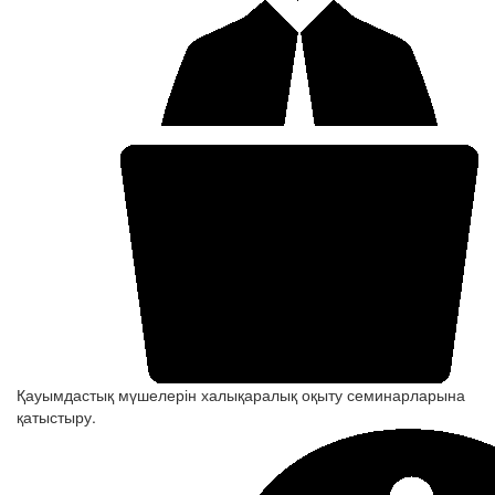
Қауымдастық мүшелерін халықаралық оқыту семинарларына
қатыстыру.