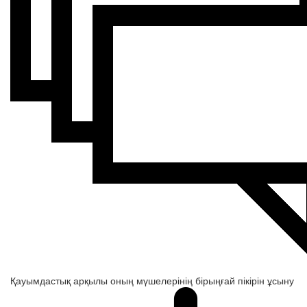
Қауымдастық арқылы оның мүшелерінің бірыңғай пікірін ұсыну