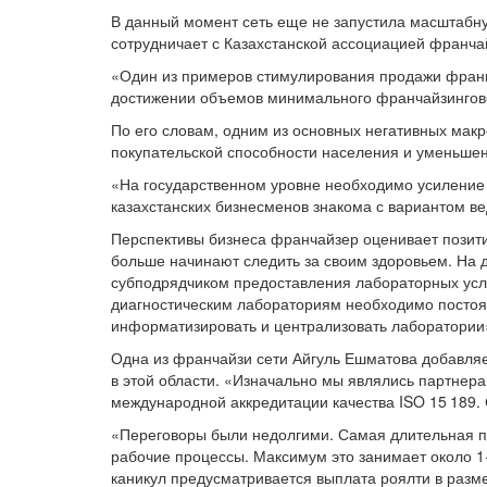
В данный момент сеть еще не запустила масштабну
сотрудничает с Казахстанской ассоциацией франча
«Один из примеров стимулирования продажи фран
достижении объемов минимального франчайзингово
По его словам, одним из основных негативных мак
покупательской способности населения и уменьше
«На государственном уровне необходимо усиление
казахстанских бизнесменов знакома с вариантом в
Перспективы бизнеса франчайзер оценивает позитив
больше начинают следить за своим здоровьем. На
субподрядчиком предоставления лабораторных усл
диагностическим лабораториям необходимо постоя
информатизировать и централизовать лаборатории»
Одна из франчайзи сети Айгуль Ешматова добавляе
в этой области. «Изначально мы являлись партне
международной аккредитации качества ISO 15 189.
«Переговоры были недолгими. Самая длительная п
рабочие процессы. Максимум это занимает около 1
каникул предусматривается выплата роялти в разме