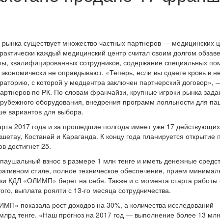
ов рынка существует множество частных партнеров — медицинских 
рактически каждый медицинский центр считал своим долгом обзаве
лы, квалифицированных сотрудников, содержание специальных по
экономически не оправдывают. «Теперь, если вы сдаете кровь в не
раторию, с которой у медцентра заключен партнерский договор»
артнеров по РК. По словам франчайзи, крупные игроки рынка зада
арубежного оборудования, внедрения программ лояльности для пац
ьше вариантов для выбора.
рта 2017 года и за прошедшие полгода имеет уже 17 действующих
кшетау, Костанай и Караганда. К концу года планируется открытие 
в достигнет 25.
паушальный взнос в размере 1 млн тенге и иметь денежные средст
ративном стиле, полное техническое обеспечение, прием минимал
зи КДЛ «ОЛИМП» берет на себя. Также и с момента старта работы 
го, выплата роялти с 13-го месяца сотрудничества.
ИМП» показала рост доходов на 30%, а количества исследований —
6 млрд тенге. «Наш прогноз на 2017 год — выполнение более 13 мл