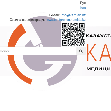
Рус
Қаз
E-Mail:
info@kamlab.kz
Ссылка на регистрацию
www.conference.kamlab.kz