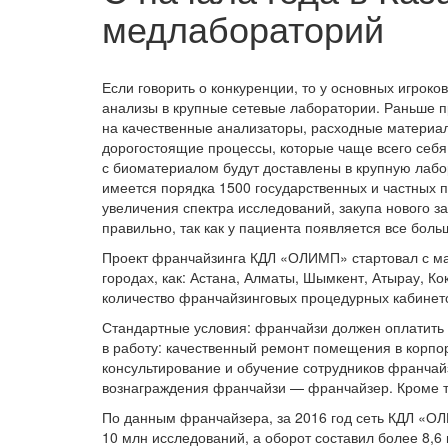
медлабораторий
Если говорить о конкуренции, то у основных игрок
анализы в крупные сетевые лаборатории. Раньше п
на качественные анализаторы, расходные материа
дорогостоящие процессы, которые чаще всего себя 
с биоматериалом будут доставлены в крупную лабо
имеется порядка 1500 государственных и частных п
увеличения спектра исследований, закупа нового з
правильно, так как у пациента появляется все бол
Проект франчайзинга КДЛ «ОЛИМП» стартовал с ма
городах, как: Астана, Алматы, Шымкент, Атырау, Ко
количество франчайзинговых процедурных кабинето
Стандартные условия: франчайзи должен оплатить 
в работу: качественный ремонт помещения в корпо
консультирование и обучение сотрудников франчай
вознаграждения франчайзи — франчайзер. Кроме то
По данным франчайзера, за 2016 год сеть КДЛ «ОЛ
10 млн исследований, а оборот составил более 8,