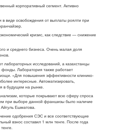
венный корпоративный сегмент. Активно
в виде освобождения от выплаты роялти при
франчайзер.
экономический кризис, как следствие — снижение
го и среднего бизнеса. Очень малая доля
енов.
от лабораторных исследований, а казахстанцы
 фонды. Лаборатория также работает
омощи. «Для повышения эффективности клинико-
более интересные. Автоматизировать,
я в будущем на рынке.
 анализам, которые покрывают всю сферу спроса
рием при выборе данной франшизы было наличие
 Айгуль Ешматова.
учение одобрения СЭС и все соответствующие
ьный взнос составил 1 млн тенге. После года
 тенге.