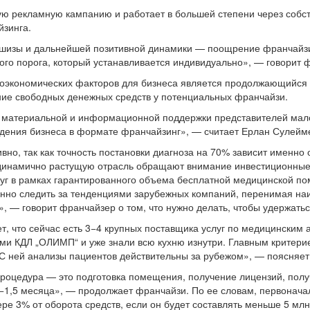
ю рекламную кампанию и работает в большей степени через собст
йзинга.
шизы и дальнейшей позитивной динамики — поощрение франчайзи 
го порога, который устанавливается индивидуально», — говорит 
роэкономических факторов для бизнеса является продолжающийся 
ние свободных денежных средств у потенциальных франчайзи.
 материальной и информационной поддержки представителей мало
едения бизнеса в формате франчайзинг», — считает Ерлан Сулейм
но, так как
точность постановки диагноза на 70% зависит именно 
 динамично растущую отрасль обращают внимание инвестиционные
уг в рамках гарантированного объема бесплатной медицинской п
нно следить за тенденциями зарубежных компаний, перенимая наи
, — говорит франчайзер о том, что нужно делать, чтобы удержатьс
т, что сейчас есть 3−4 крупных поставщика услуг по медицинским
рами КДЛ „ОЛИМП“ и уже знали всю кухню изнутри. Главным крите
 С ней анализы пациентов действительны за рубежом», — поясняет
роцедура — это подготовка помещения, получение лицензий, пол
−1,5 месяца», — продолжает франчайзи. По ее словам, первоначал
ре 3% от оборота средств, если он будет составлять меньше 5 млн