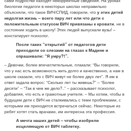
сами подростки находят некорректные сведения. На уроках
биологии педагоги в некоторых школах неправильно
объясняли, что такое ВИЧ/СПИД, говорили, что
у этих детей
недолгая жизнь – всего пару лет или что дети с
положительным статусом ВИЧ привязаны к кровати
, не в
состоянии ходить в школу! Этих людей выпускали вузы! –
констатирует психолог.
После таких “открытий” от педагогов дети
приходили со слезами на глазах к Мадине и
спрашивали: “Я умру?!”.
– Девочки, более впечатлительные, плакали: “Вы говорили,
что у нас есть возможность жить долго и качественно, а нам в
школе сказали, что с ВИЧ живут не более двух лет”. Я им в
ответ задала вопрос: “Сколько лет ты живешь?” – “Более
десяти” – “Так в чем же дело?..” – рассказывает психолог,
добавляя, что есть и грамотные учителя. – Мы хотим, чтобы в
будущем дети с ВИЧ не сталкивались с теми проблемами, с
которыми им приходится встречаться сейчас. Некоторые из
ребят хотят стать врачами, им интересна эта профессия.
А мечта наших детей – чтобы изобрели
исцеляющую от ВИЧ таблетку.