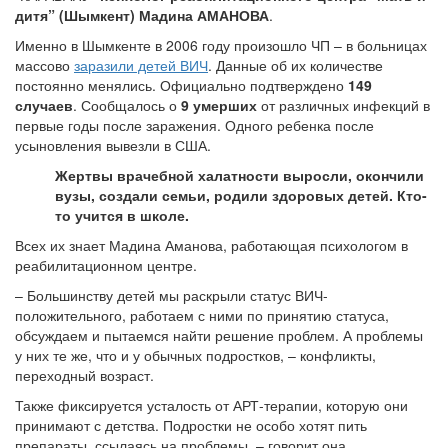
дитя” (Шымкент) Мадина АМАНОВА
.
Именно в Шымкенте в 2006 году произошло ЧП – в больницах
массово
заразили детей ВИЧ
. Данные об их количестве
постоянно менялись. Официально подтверждено
149
случаев
. Сообщалось о
9 умерших
от различных инфекций в
первые годы после заражения. Одного ребенка после
усыновления вывезли в США.
Жертвы врачебной халатности выросли, окончили
вузы, создали семьи, родили здоровых детей. Кто-
то учится в школе.
Всех их знает Мадина Аманова, работающая психологом в
реабилитационном центре.
– Большинству детей мы раскрыли статус ВИЧ-
положительного, работаем с ними по принятию статуса,
обсуждаем и пытаемся найти решение проблем. А проблемы
у них те же, что и у обычных подростков, – конфликты,
переходный возраст.
Также фиксируется усталость от АРТ-терапии, которую они
принимают с детства. Подростки не особо хотят пить
препараты, ссылаясь на проблемы, – говорит она.