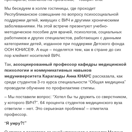
Мы беседуем в холле гостиницы, где проходит
Республиканское совещание по вопросу психосоциальной
поддержки детей, живущих с ВИЧ и другими хроническими
заболеваниями. На этой встрече презентуют учебно-
методическое пособие для врачей, психологов, социальных
работников и других специалистов, работающих с данными
категориями детей, изданное при поддержке Детского фонда
ООН ЮНИСЕФ. А еще – поделятся тем, как в стране до сих
пор клеймят носителей ВИЧ.
Так,
ассоциированный профессор кафедры медицинской
психологии и коммуникативных навыков
медуниверситета Караганды Анна КНАУС
рассказала, как
среди студентов 3-го курса специальности “Общая медицина”
проводили обучение по профилактике стигмы.
– Мы поставили вопрос: “Хотел бы ты дружить со сверстником,
у которого ВИЧ?”. 64 процента студентов медицинского вуза
ответили – нет. Это серьезная проблема! – отметила
профессор.
“
Я умру?!”
О стигме в разговоре со мной упоминает и психолог Мадина