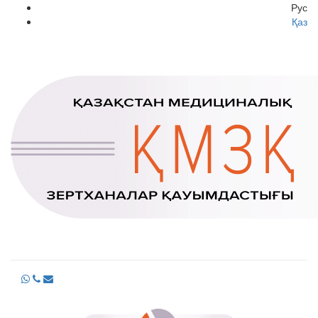
Рус
Қаз