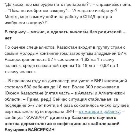
“До каких пор мы будем пить препараты?”, – спрашивают они.
– “Пока не изобретем вакцину” – “А когда ее изобретут?
Может, мне самому пойти на работу в СПИД-центр и
изобрести вакцину?!”.
В тюрьму – можно, а сдавать анализы без родителей –
нет
По оценке специалистов, Казахстан входит в группу стран с
самым молодым контингентом, затронутым эпидемией ВИЧ.
Распространенность ВИЧ составляет 1,82 на 1 тысячу
человек, среди возрастной группы 15–19 лет – 0,92 на 1
тысячу человек.
– В прошлом году на диспансерном учете с ВИЧ-инфекцией
состояло 532 ребенка до 18 лет. Более 300 проживает в
Южном Казахстане (пятая часть – в Алматы и Алматинской
области. –
Прим. ред.
) Сейчас ситуация стабильная, за
последние 5–7 лет почти в 4 раза сократилось число случаев
вертикального пути передачи ВИЧ –
от матери к ребенку
, –
сообщил “КАРАВАНУ”
директор Казахского научного
центра дерматологии и инфекционных заболеваний
Бауыржан БАЙСЕРКИН
.