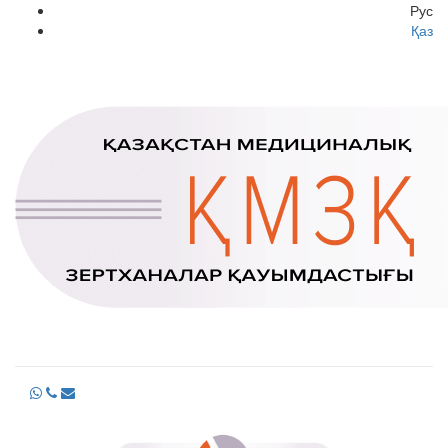
Рус
Қаз